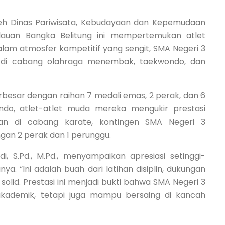
leh Dinas Pariwisata, Kebudayaan dan Kepemudaan
ulauan Bangka Belitung ini mempertemukan atlet
alam atmosfer kompetitif yang sengit, SMA Negeri 3
a di cabang olahraga menembak, taekwondo, dan
sar dengan raihan 7 medali emas, 2 perak, dan 6
do, atlet-atlet muda mereka mengukir prestasi
n di cabang karate, kontingen SMA Negeri 3
an 2 perak dan 1 perunggu.
, S.Pd., M.Pd., menyampaikan apresiasi setinggi-
nya. “Ini adalah buah dari latihan disiplin, dukungan
 solid. Prestasi ini menjadi bukti bahwa SMA Negeri 3
akademik, tetapi juga mampu bersaing di kancah