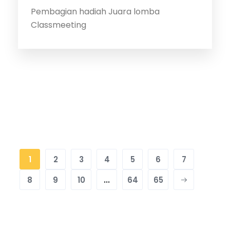
Pembagian hadiah Juara lomba
Classmeeting
1
2
3
4
5
6
7
8
9
10
...
64
65