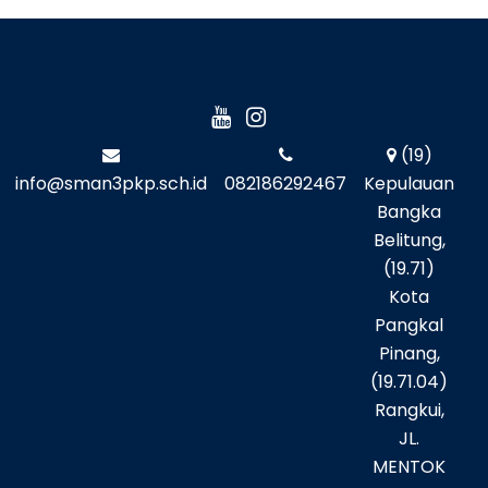
(19)
info@sman3pkp.sch.id
082186292467
Kepulauan
Bangka
Belitung,
(19.71)
Kota
Pangkal
Pinang,
(19.71.04)
Rangkui,
JL.
MENTOK