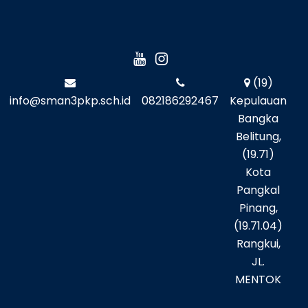
(19)
info@sman3pkp.sch.id
082186292467
Kepulauan
Bangka
Belitung,
(19.71)
Kota
Pangkal
Pinang,
(19.71.04)
Rangkui,
JL.
MENTOK